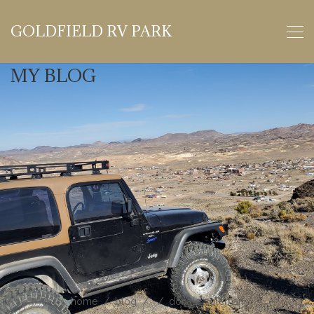
GOLDFIELD RV PARK
MY BLOG
home
blog
donald coleman